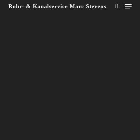
Menu
Skip
Rohr- & Kanalservice Marc Stevens
to
main
search
content